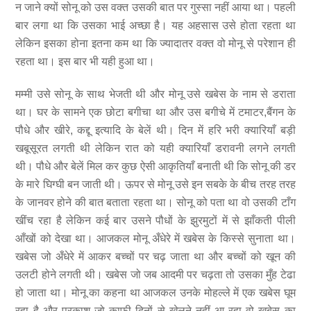
न जाने क्यों सोनू को उस वक्त उसकी बात पर गुस्सा नहीं आया था। पहली
बार लगा था कि उसका भाई अच्छा है। यह अहसास उसे होता रहता था
लेकिन इसका होना इतना कम था कि ज्यादातर वक्त वो मोनू से परेशान ही
रहता था। इस बार भी यही हुआ था।
मम्मी उसे सोनू के साथ भेजती थी और मोनू उसे खबेस के नाम से डराता
था। घर के सामने एक छोटा बगीचा था और उस बगीचे में टमाटर,बैंगन के
पौधे और खीरे, कद्दू इत्यादि के बेलें थी। दिन में हरि भरी क्यारियाँ बड़ी
खबूसूरत लगती थी लेकिन रात को यही क्यारियाँ डरावनी लगने लगती
थी। पौधे और बेलें मिल कर कुछ ऐसी आकृतियाँ बनाती थी कि सोनू की डर
के मारे घिग्घी बन जाती थी। ऊपर से मोनू उसे इन सबके के बीच तरह तरह
के जानवर होने की बात बताता रहता था। सोनू को पता था वो उसकी टाँग
खींच रहा है लेकिन कई बार उसने पौधों के झुरमुटों में से झाँकती पीली
आँखों को देखा था। आजकल मोनू अँधेरे में खबेस के किस्से सुनाता था।
खबेस जो अँधेरे में आकर बच्चों पर चढ़ जाता था और बच्चों को खून की
उलटी होने लगती थी। खबेस जो जब आदमी पर चढ़ता तो उसका मुँह टेढा
हो जाता था। मोनू का कहना था आजकल उनके मोहल्ले में एक खबेस घूम
रहा है और प्रकाश जो काफी दिनों से खेलने नहीं आ रहा वो खबेस का