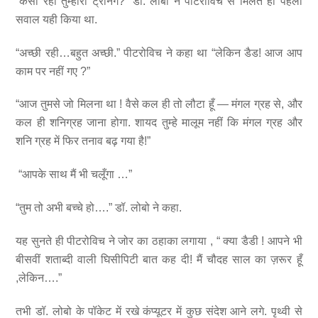
“कैसी रही तुम्हारी ट्रेनिंग?” डॉ. लोबो ने पीटरोविच से मिलते ही पहला
सवाल यही किया था.
“अच्छी रही…बहुत अच्छी.” पीटरोविच ने कहा था “लेकिन डैड! आज आप
काम पर नहीं गए ?”
“आज तुमसे जो मिलना था ! वैसे कल ही तो लौटा हूँ — मंगल ग्रह से, और
कल ही शनिग्रह जाना होगा. शायद तुम्हे मालूम नहीं कि मंगल ग्रह और
शनि ग्रह में फिर तनाव बढ़ गया है!”
“आपके साथ मैं भी चलूँगा …”
“तुम तो अभी बच्चे हो….” डॉ. लोबो ने कहा.
यह सुनते ही पीटरोविच ने जोर का ठहाका लगाया , “ क्या डैडी ! आपने भी
बीसवीं शताब्दी वाली घिसीपिटी बात कह दी! मैं चौदह साल का ज़रूर हूँ
,लेकिन….”
तभी डॉ. लोबो के पॉकेट में रखे कंप्यूटर में कुछ संदेश आने लगे. पृथ्वी से