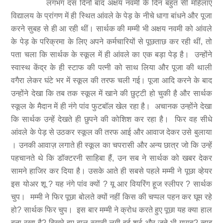
लगभग दस दिनों बाद अक्षय नवमी के दिन बहुत सी महिलाएं
विद्यालय के प्रांगण में ही स्थित आंवले के पेड़ के नीचे धागा बांधने और पूजा
करने सुबह से ही आ रही थीं। सार्थक की मम्मी भी अक्षय नवमी को आंवले
के पेड़ के परिक्रमा के लिए अपने कर्मचारियों से पूछताछ कर रही थीं, तो
पता चला कि सार्थक के स्कूल में ही आंवले का एक बड़ा पेड़ है। उन्होंने
स्वास्थ केंद्र के ही स्टाफ की पत्नी को साथ लिया और पूजा की थाली
वगैरा लेकर घंटे भर में स्कूल की तरफ चली गई। पूजा आदि करने के बाद
उन्होंने देखा कि तब तक स्कूल में खाने की छुट्टी हो चुकी है और सार्थक
स्कूल के मैदान में ही नंगे पांव फुटबॉल खेल रहा है। अचानक उन्होंने देखा
कि सार्थक उन्हें देखते ही छुपने की कोशिश कर रहा है। फिर वह सीधे
आंवले के पेड़ से उठकर स्कूल की तरफ आई और आवाज देकर उसे बुलाया
। उनकी आवाज़ लगाते ही स्कूल का चपरासी और अन्य छात्र जो कि उन्हें
पहचानते थे कि डॉक्टरनी साहिबा हैं, उन सब ने सार्थक को खबर देकर
सामने हाजिर कर दिया है। उसके आते ही सबसे पहले मम्मी ने पूछा व्हेयर
इस योअर शू ? यह नंगे पांव क्यों ? यू आर वियरिंग हूज स्लीपर ? सार्थक
चुप। मम्मी ने फिर पूछा बोलते क्यों नहीं किस की चप्पल पहन कर घूम रहे
हो? सार्थक फिर चुप। इस बार मम्मी ने क्रोध करते हुए पूछा यह क्या हाल
बना रखा है? बिखरे हुए बाल स्याही लगी हुई शर्ट और जूते भी गायब? व्हाइ