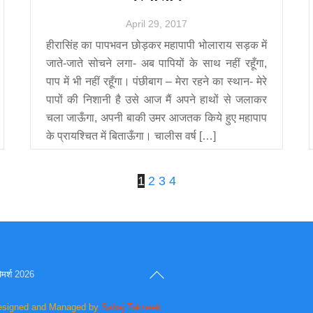
April
29
,
2017
हीरासिंह का पापभवन छोड़कर महापापी भोलाराय सड़क में
जाते-जाते सोचने लगा- अब पापियों के साथ नहीं रहूँगा,
पाप में भी नहीं रहूँगा। पंछीबाग – मेरा रहने का स्थान- मेरे
पापों की निशानी है उसे आज मैं अपने हाथों से जलाकर
चला जाऊँगा, अपनी बाकी उमर आजतक किये हुए महापाप
के प्रायश्चित में बिताऊँगा। चालीस वर्ष […]
1
2
3
4
Back
िमर्श
2026
To
esigned and Managed by
Sahaj Takneek
Top