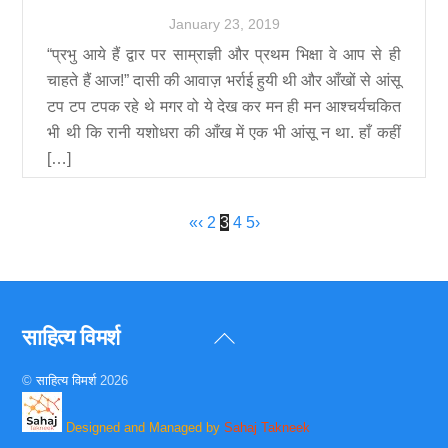
January
23
,
2019
“प्रभु आये हैं द्वार पर साम्राज्ञी और प्रथम भिक्षा वे आप से ही
चाहते हैं आज!” दासी की आवाज़ भर्राई हुयी थी और आँखों से आंसू
टप टप टपक रहे थे मगर वो ये देख कर मन ही मन आश्चर्यचकित
भी थी कि रानी यशोधरा की आँख में एक भी आंसू न था. हाँ कहीं
[…]
«
‹
2
3
4
5
›
साहित्य विमर्श
Back
To
©
साहित्य विमर्श
2026
Top
Designed and Managed by
Sahaj Takneek