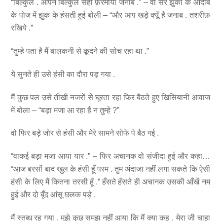
“बिल्कुल . आपने बिल्कुल सही फ़रमाया जनाब .” – वो सर झुका के आदाब
के पोज में झुक के हंसती हुई बोली – “और आप खड़े क्यूँ है जनाब . तशरीफ़
रखिये .”
“तुम्हे पता है मैं बालकनी से कूदने की सोच रहा था .”
ये सुनते ही उसे हंसी का दौरा पड़ गया .
मैं कुछ पल उसे तीखी नजरों से घूरता रहा फिर बैठते हुए खिसियानी आवाज
में बोला – “बड़ा मजा आ रहा है न तुम्हे ?”
वो फिर बड़े जोर से हंसी और मेरे सामने सोफे पे बैठ गई .
“वाकई बड़ा मजा आया यार .” – फिर अचानक वो संजीदा हुई और कहा…
“आज बरसों बाद खुल के हंसी हूँ परम . तुम अंदाजा नहीं लगा सकते कि ऐसी
हंसी के लिए मैं कितना तरसी हूँ .” हँसते हँसते ही अचानक उसकी आँखें नम
हुई और दो बूँद आंसू छलक पड़े .
मैं स्तब्ध रह गया . मुझे कुछ समझ नहीं आया कि मैं क्या कहू . मेरा जी चाहा