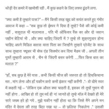
थोड़ी देर कमरे में खामोशी रही . मैं कुछ कहने के लिए लफ़्ज ढूंढने लगा.
“क्या कमी है तुम्हारे पास?” – मैंने किसी तरह खुद को सयंत करते हुए गंभीर
आवाज में कहा – “सब कुछ तो ईश्वर ने दिया है तुम्हे? पैसे की कोई कमी
नहीं , ससुराल भी मालामाल , पति भी ऑफिसर रैंक का और दो जवान
जहीन बेटियां भी . और क्या चाहिए जिंदगी में ? तुम्हे तो शुक्रगुजार होना
चाहिए अपने मिडिल क्लास माता पिता का जिन्होंने तुम्हारे प्रेजेंट के साथ
साथ तुम्हारा फ्यूचर भी सेफ एंड सिक्योर कर दिया मैडम जी . अगली तीन
पुश्तें तुम्हारी आराम से , चैन से जिंदगी बसर करेगी …फिर किस बात का
मलाल ?”
“हाँ, सब कुछ है मेरे पास . कभी किसी चीज की जरुरत हो तो हिचकिचाना
मत . मांग लेना और हाँ यकीन करो कभी इंकार नहीं करुँगी .”- वो धीमे स्वर
में कहती गई – “लेकिन एक औरत क्या चाहती है, इसका तो तुम्हें गुमान भी
नहीं होगा . आखिर हो तो तुम मर्द ही न! जानते हो तुम्हे मॉल में देखते ही मेरे
सारे जख्म हरे हो गये . मुझे यकीन नहीं होता था कि जिसे मैंने अपने मन
मंदिर में देवता की तरह बिठा रखा था – वो छलिया निकलेगा .” उसकी