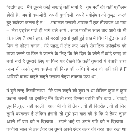
“स्टॉप इट . मैंने तुमसे कोई सफाई नहीं मांगी है . तुम मर्दों की यहीं प्रॉब्लम
होती है . अपनी कमजोरी, अपनी बुजदिली, अपने भगोड़ेपन को कुबूल करते
हुए कलेजा फटता है न!” – अचानक उसकी आवाज में एक तीखापन आ गया
– “मेरा एड्रेस पाते ही भागे चले आये . आज पच्चीस साल बाद आये तो भी
किसलिए ? हमारे इश्क़ की बरसों पुरानी बुझी हुई राख में चिंगारी ढूँढ के उसे
फिर से शोला बनाने . मेरे पहलू में लेट कर अपने रोमांटिक फ़्लैशबैक को
ताजा करने या फिर ये जानने के लिए कि मेरे दिल के कोने में कोई जगह तो
बची नहीं है तुम्हारे लिए या फिर यह देखने कि कहीं तुम्हारी ये बेचारी राधा
आज भी अपने कृष्ण कन्हैया की विरह की अग्नि में जल तो नहीं रही है !”
आखिरी वाक्य कहते कहते उसका चेहरा तमतमा उठा था .
मैं बुरी तरह तिलमिलाया . मेरे पास कहने को कुछ न था लेकिन कुछ न कुछ
कहना जरुरी था इसलिए मैंने किसी तरह हिम्मत बटोरी और कहा…”वाकई
तुम बिल्कुल नहीं बदली . आज भी वो ही तेवर , वो ही विद्रोह , वो ही जिद
तुममें बरकरार है लेकिन हैरानी तो मुझे इस बात की है कि ये तेवर तुमने
अपने माँ बाप को न दिखाया , अपने भाई या अपने पति को न दिखाया .
पच्चीस साल से इस तेवर को तुमने अपने अंदर जहर की तरह पाल रखा था