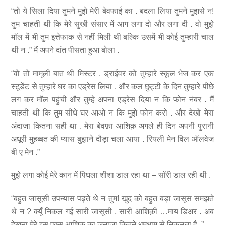
“तो ये सिला दिया तुमने मुझे मेरी बेवफाई का . बदला लिया तुमने मुझसे न!
तुम चाहती थी कि मेरे सुखी संसार में आग लगा दो और लगा दी . वो मुझे
मॉल में भी तुम इत्तेफाक से नहीं मिली थी बल्कि उसमें भी कोई तुम्हारी चाल
थी न .” मैं अपने दांत पीसता हुआ बोला .
“वो तो मामूली बात थी मिस्टर . ड्राईवर को तुम्हारे स्कूल भेज कर एक
स्टूडेंट से तुम्हारे घर का एड्रेस लिया . और कल छुट्टी के दिन तुम्हारे पीछे
लग कर मॉल पहुंची और तुम्हे अपना एड्रेस दिया न कि फोन नंबर . मैं
चाहती थी कि तुम सीधे घर आओ न कि मुझे फोन करो . और देखो मेरा
अंदाजा कितना सही था . मेरा बेवफ़ा आशिक़ अगले ही दिन अपनी पुरानी
अधूरी मुहब्बत की प्यास बुझाने दौड़ा चला आया . रियली मेन विल ऑलवेज
बी ए मेन .”
मुझे लगा कोई मेरे कान में पिघला शीशा डाल रहा था – सॉरी डाल रही थी .
“बहुत जासूसी उपन्यास पढ़ते थे न तुम! खुद को बहुत बड़ा जासूस समझते
थे न ? क्यूँ निकल गई सारी जासूसी , सारी आशिक़ी …माय डिअर . अब
देखना मेरे इस एक्स आशिक़ का जनाजा कितने धूमधाम से निकलता है .”