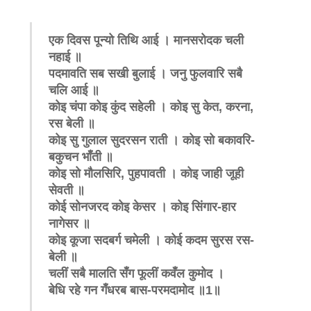
एक दिवस पून्यो तिथि आई । मानसरोदक चली
नहाई ॥
पदमावति सब सखी बुलाई । जनु फुलवारि सबै
चलि आई ॥
कोइ चंपा कोइ कुंद सहेली । कोइ सु केत
,
करना
,
रस बेली ॥
कोइ सु गुलाल सुदरसन राती । कोइ सो बकावरि-
बकुचन भाँती ॥
कोइ सो मौलसिरि
,
पुहपावती । कोइ जाही जूही
सेवती ॥
कोई सोनजरद कोइ केसर । कोइ सिंगार-हार
नागेसर ॥
कोइ कूजा सदबर्ग चमेली । कोई कदम सुरस रस-
बेली ॥
चलीं सबै मालति सँग फूलीं कवँल कुमोद ।
बेधि रहे गन गँधरब बास-परमदामोद ॥
1
॥