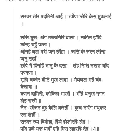
सरवर तीर पदमिनी आई । खोंपा छोरि केस मुकलाई
॥
ससि-मुख
,
अंग मलयगिरि बासा । नागिन झाँपि
लीन्ह चहुँ पासा ॥
ओनई घटा परी जग छाँहा । ससि के सरन लीन्ह
जनु राहाँ ॥
छपि गै दिनहिं भानु कै दसा । लेइ निसि नखत चाँद
परगसा ॥
भूलि चकोर दीठि मुख लावा । मेघघटा महँ चंद
देखावा ॥
दसन दामिनी
,
कोकिल भाखी । भौंहैं धनुख गगन
लेइ राखी ॥
नैन -खँजन दुइ केलि करेहीं । कुच-नारँग मधुकर
रस लेहीं ॥
सरवर रूप बिमोहा
,
हिये होलोरहि लेइ ।
पाँव छुवै मकु पावौं एहि मिस लहरहि देइ ॥
4
॥