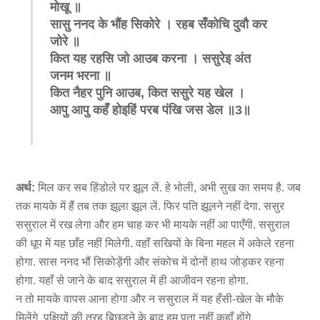
मोखू ॥
सासु ननद के भौंह सिकोरे । रहब सँकोचि दुवौ कर
जोरे ॥
कित यह रहसि जो आउब करना । ससुरेइ अंत
जनम भरना ॥
कित नैहर पुनि आउब
,
कित ससुरे यह खेल ।
आपु आपु कहँ होइहिं परब पंखि जस डेल ॥
3
॥
अर्थ:
मिल कर सब हिंडोले पर झूल लें. हे भोली, अभी सुख का समय है. जब
तक मायके में हैं तब तक झूला झूल लें. फिर पति झूलने नहीं देगा. ससुर
ससुराल में रख लेगा और हम चाह कर भी मायके नहीं आ पाएँगी. ससुराल
की धूप में यह छाँह नहीं मिलेगी. वहाँ सखियों के बिना महल में अकेले रहना
होगा. सास ननद भौं सिकोड़ेंगी और संकोच में दोनों हाथ जोड़कर रहना
होगा. यहाँ से जाने के बाद ससुराल में ही आजीवन रहना होगा.
न तो मायके वापस आना होगा और न ससुराल में यह हँसी-खेल के मौके
मिलेंगे. पक्षियों की तरह बिछड़ने के बाद हम पता नहीं कहाँ होंगे.