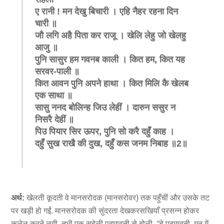
ए रानी
!
मन देखु बिचारी । एहि नैहर रहना दिन
चारी ॥
जौ लगि अहै पिता कर राजू । खेलि लेहु जो खेलहु
आजु ॥
पुनि सासुर हम गवनब काली । कित हम
,
कित यह
सरवर-पाली ॥
कित आवन पुनि अपने हाथा । कित मिलि कै खेलब
एक साथा ॥
सासु ननद बोलिन्ह जिउ लेहीं । दारुन ससुर न
निसरै देहीं ॥
पिउ पियार सिर ऊपर
,
पुनि सो करै दहुँ काह ।
दहुँ सुख राखै की दुख
,
दहुँ कस जनम निबाह ॥
2
॥
अर्थ:
खेलती कूदती वे मानसरोदक (मानसरोवर) तक पहुँचीं और उसके तट
पर खड़ी हो गईं. मानसरोदक की सुंदरता देखकरसखियाँ प्रसन्न होकर
कुलेल करने लगी. तभी एक सहेली पद्मावती से बोली- “हे पद्मावती, मन में