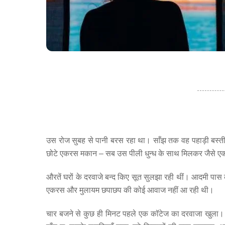
उस रोज सुबह से पानी बरस रहा था। साँझ तक वह पहाड़ी बस्ती ए
छोटे एकरस मकान – सब उस पीली धुन्ध के साथ मिलकर जैसे एक
औरतें घरों के दरवाजे बन्द किए सूत सुलझा रही थीं। आदमी पास क
एकरस और मुलायम छपाछप की कोई आवाज नहीं आ रही थी।
चार बजने से कुछ ही मिनट पहले एक कॉटेज का दरवाजा खुला। य