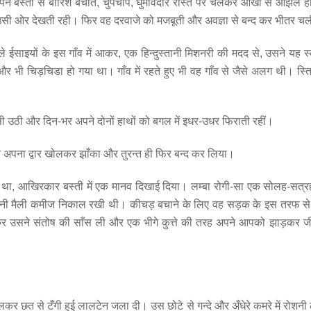
पने बस्तों से बारिश बचाते, चुपचाप, घुमावदार रास्ते पर चलकर आँखों से ओझल
ी उसी ओर देखती रही। फिर वह दरवाजे को मजबूती और अवज्ञा से बन्द कर भीतर च
ाइयों के इस गाँव में आकर, एक हिन्दुस्तानी मिशनरी की मदद से, उसने यह स
 भी चिड़चिडा हो गया था। गाँव में रहते हुए भी वह गाँव से जैसे अलग थी। स्त्
-सी उठी और दिन-भर अपने दोनों हाथों को बगल में इधर-उधर फिराती रहीं।
े अपना द्वार खोलकर झाँका और तुरन्त ही फिर बन्द कर लिया।
हा था, आखिरकार बस्ती में एक मानव दिखाई दिया। लम्बा रोगी-सा एक सोलह-सत्
पनी मैली कमीज निकाल रखी थी। कीचड़ बचाने के लिए वह सड़क के इस तरफ 
कर उसने संतोष की साँस ली और एक भीगे कुत्ते की तरह अपने आपको झाड़कर जी
कर छत से टँगी हुई लालटेन जला दी। उस छोटे से गन्दे और अँधेरे कमरे में रोशनी