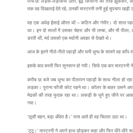
पाँच-छ: लड़के-लड़कियाँ उतर, बूढ़े किसानों की तरह झुककर, अ
तक वह दिखलाई देते रहे, उनकी मास्टरनी तनी हुई चुपचाप खड़
वह एक अधेड़ ईसाई औरत थी – कठिन और गंभीर। दो साल पहले ईस
था। इन दो सालों में उसका चेहरा और भी लम्बा, और भी पीला, और
डरती थीं, मर्द उसको एक मर्दानी अवज्ञा से देखते थे।
आज के इतने नीले-नीले पहाड़ों और घनी धुन्ध के सामने वह काँप
इसके बाद बस्ती फिर सुनसान हो गयी। सिर्फ एक बार मास्टरनी न
करीब छ: बजे जब धुन्ध का पीलापन पहाड़ों के साथ नीला हो र
लड़का। पुराना फौजी कोट पहने था। कॉलर के बाहर उसने अ
मेढकों की तरह फुदक रहा था। लकड़ी के घुने हुए जीने पर आ
गया।
‘लूसी बहन, बड़ा अँधेरा है।’ पास आते ही वह चिल्ला उठा था।
‘टुटू।’ मास्टरनी ने अपने हाथ छोड़कर कहा और फिर धीरे-धीरे चल