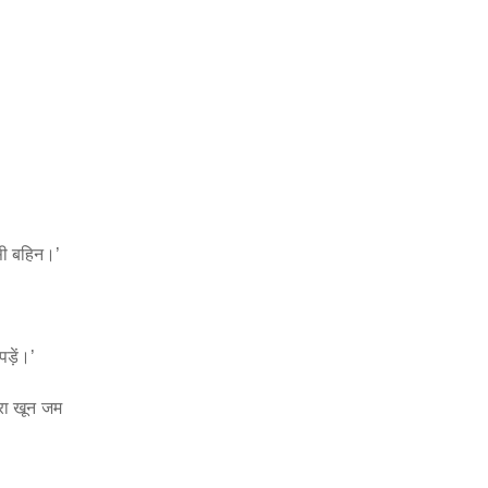
सी बहिन।’
ड़ें।’
ारा खून जम