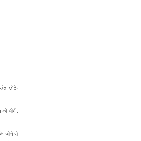
खेत, छोटे-
श की धीमी,
े जीने से