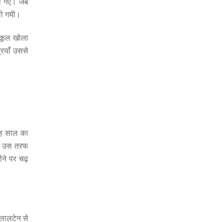
 हो गए। जब
ली गयी।
्कूल खोला
रियाँ उससे
रह साल का
से उस तरफ
ने पर चढ़
 लालटेन से