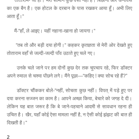
तोताराम-“जी हाँ। मेरा सामान कुछ वैसा नहीं है। बिछौना और कैनविस
का एक बैग है। एक होटल के दरबान के पास रखकर आया हूँ। अभी लिए
आता हूँ।“
मैं-“हाँ, ले आइए। यहीं नहाना-खाना हो जायगा।“
“तब तो और बड़ी दया होगी।“ कहकर कृतज्ञता से मेरी ओर देखते हुए
तोताराम वहाँ से जल्दी-जल्दी पाँव उठाते हुए चले गए।
उनके चले जाने पर हम दोनों कुछ देर तक चुपचाप रहे, फिर डॉक्टर
अपने रुमाल से चश्मा पोंछने लगे। मैंने पूछा—“कहिए ! क्या सोच रहे हैं?”
डॉक्टर चौंककर बोले-“नहीं, सोचता कुछ नहीं। विपत् में पड़े हुए पर
दया करना सज्जन का काम है। आपने अच्छा किया, बेचारे को जगह दे दी।
लेकिन यह बात जरूर है कि बे जाने-पहचाने आदमी से सावधान रहना ही
उचित है। खैर, यहाँ कोई ऐसा मामला नहीं है, न ऐसी कोई झंझट की बात ही
दिखती है।“
2