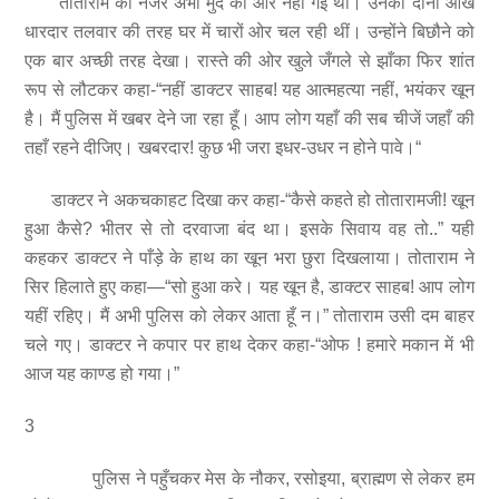
तोताराम की नजर अभी मुर्दे की ओर नहीं गई थी। उनकी दोनों आँखें
धारदार तलवार की तरह घर में चारों ओर चल रही थीं। उन्होंने बिछौने को
एक बार अच्छी तरह देखा। रास्ते की ओर खुले जँगले से झाँका फिर शांत
रूप से लौटकर कहा-“नहीं डाक्टर साहब! यह आत्महत्या नहीं, भयंकर खून
है। मैं पुलिस में खबर देने जा रहा हूँ। आप लोग यहाँ की सब चीजें जहाँ की
तहाँ रहने दीजिए। खबरदार! कुछ भी जरा इधर-उधर न होने पावे।“
डाक्टर ने अकचकाहट दिखा कर कहा-“कैसे कहते हो तोतारामजी! खून
हुआ कैसे? भीतर से तो दरवाजा बंद था। इसके सिवाय वह तो..” यही
कहकर डाक्टर ने पाँड़े के हाथ का खून भरा छुरा दिखलाया। तोताराम ने
सिर हिलाते हुए कहा—“सो हुआ करे। यह खून है, डाक्टर साहब! आप लोग
यहीं रहिए। मैं अभी पुलिस को लेकर आता हूँ न।” तोताराम उसी दम बाहर
चले गए। डाक्टर ने कपार पर हाथ देकर कहा-“ओफ ! हमारे मकान में भी
आज यह काण्ड हो गया।”
3
पुलिस ने पहुँचकर मेस के नौकर, रसोइया, ब्राह्मण से लेकर हम