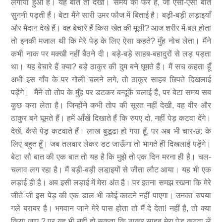
लगाया हुआ है। यह बात तो देखो। समय का फेर है, जो ऐसी-ऐसी बातें
सुननी पड़ती हैं। बेटा मैंने सारी उमर फौज में बिताई है। बड़ी-बड़ी लड़ाइयाँ
और मैदान देखे हैं। वह बेचारे हैं किस खेत की मूली? आज शरीर में बल होता
तो इनकी मजाल थी कि मेरे पेड़ के लिए ऐसा कहते? मुँह नोच लेता। मैंने
कभी नाक पर मक्खी नहीं बैठने दी। बड़े-बड़े साहब-बहादुरों से लड़ पड़ता
था। यह बेचारे हैं क्या? बड़े ठाकुर की दुम बने घूमते हैं। मैं सच कहता हूँ
अभी इस गाँव के पर गोली चलने लगे, तो ठाकुर साहब छिपते दिखलाई
पड़ेंगे। मैंने तो तोप के मुँह पर डटकर बन्दूकें चलाई हैं, पर बेटा समय सब
कुछ करा लेता है। जिन्होंने कभी तोप की सूरत नहीं देखी, वह वीर और
ठाकुर बने घूमते हैं। हमें आँखें दिखाते हैं कि रुपए दो, नहीं पेड़ कटवा देंगे।
देखें, कैसे पेड़ कटवाते हैं। लाख बुडूढा हो गया हूँ, पर अब भी चार-छ: के
लिए बहुत हूँ। जब तलवार लेकर डट जाऊँगा तो भागते ही दिखलाई पड़ेंगे।
बेटा सौ बात की एक बात तो यह है कि मुझे तो एक दिन मरना ही है। चल-
चलाव लग रहा है। मैं बड़ी-बड़ी लडा़इयों से जीता लौट आया। यह भी एक
लड़ाई ही है। अब इसी लड़ाई में मेरा अंत है। पर इतना समझ रखना कि मेरे
जीते जी इस पेड़ की एक डाल भी कोई काटने नहीं पाएगा। उनका रुपया
गले बराबर है। भगवान जाने मेरे पास होता तो मैं दे देता! नहीं है, तो क्या
किया जाए ? पर यह भी नहीं हो सकता कि ठाकुर साहब मेरा पेड़ कटवा लें