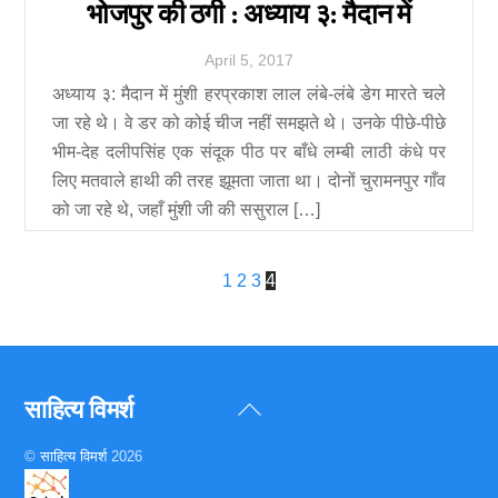
भोजपुर की ठगी : अध्याय ३: मैदान में
April
5
,
2017
अध्याय ३: मैदान में मुंशी हरप्रकाश लाल लंबे-लंबे डेग मारते चले
जा रहे थे। वे डर को कोई चीज नहीं समझते थे। उनके पीछे-पीछे
भीम-देह दलीपसिंह एक संदूक पीठ पर बाँधे लम्बी लाठी कंधे पर
लिए मतवाले हाथी की तरह झूमता जाता था। दोनों चुरामनपुर गाँव
को जा रहे थे, जहाँ मुंशी जी की ससुराल […]
1
2
3
4
साहित्य विमर्श
Back
To
©
साहित्य विमर्श
2026
Top